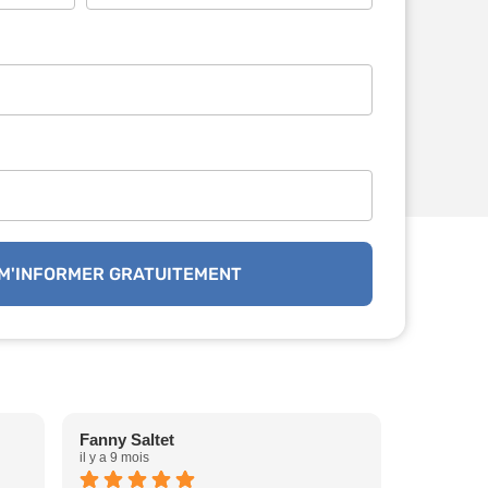
 M'INFORMER GRATUITEMENT
Fanny Saltet
thierry pe
il y a 9 mois
il y a 1 an