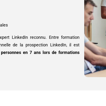
accompagnement a largement
contribué à la qualité de cette
expérience.
Un grand merci tout particulièremen
tales
Salomé Lovato pour sa pédagogie, 
bienveillance et sa capacité à rendr
xpert LinkedIn reconnu. Entre formation
chaque notion accessible. Elle a su
transmettre bien plus que des
nelle de la prospection LinkedIn, il est
connaissances, une véritable méth
personnes en 7 ans lors de formations
de travail et une nouvelle façon
d'aborder LinkedIn.
Je recommande cette formation à
toutes les personnes qui souhaitent
développer une présence LinkedIn
efficace, authentique et durable.
Merci encore à Salomé et à toute
l'équipe HTW pour cette belle
expérience !