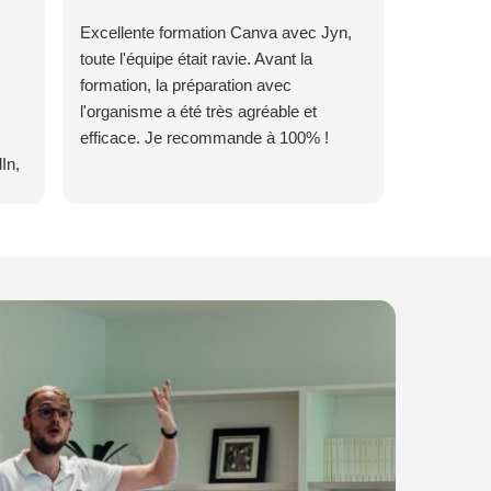
Excellente formation Canva avec Jyn,
La format
toute l'équipe était ravie. Avant la
Marketing 
formation, la préparation avec
Je recomm
l'organisme a été très agréable et
chefs d’ent
efficace. Je recommande à 100% !
Vraiment Pa
In,
ion
e de
 de
e
,
et