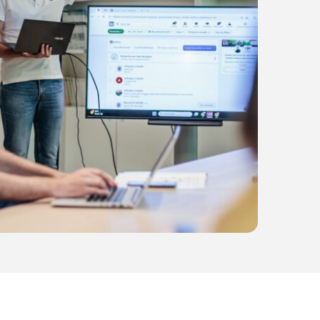
t à
sa
e
ode