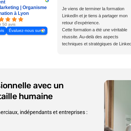
ent
rketing | Organisme
Je viens de terminer la formation
mation à Lyon
LinkedIn et je tiens à partager mon
retour d'expérience.
r 50 avis
Cette formation a été une véritable
vis
Évaluez-nous sur
réussite. Au-delà des aspects
techniques et stratégiques de Linked
j'y ai trouvé une méthode claire,
concrète et directement applicable à
mon activité. J'ai désormais une vis
beaucoup plus précise de la manièr
construire une présence cohérente,
ionnelle avec un
partager mon expertise et de
développer une communication
aille humaine
authentique.
Les échanges avec toute l'équipe d
rciaux, indépendants et entreprises :
HTW se sont déroulés dans une
excellente ambiance, professionnels
disponibles et toujours à l'écoute. C