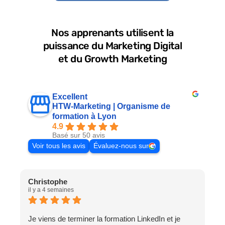
Nos apprenants utilisent la
puissance du Marketing Digital
et du Growth Marketing
Excellent
HTW-Marketing | Organisme de
formation à Lyon
4.9
Basé sur 50 avis
Voir tous les avis
Évaluez-nous sur
Christophe
F
il y a 4 semaines
i
Je viens de terminer la formation LinkedIn et je
E