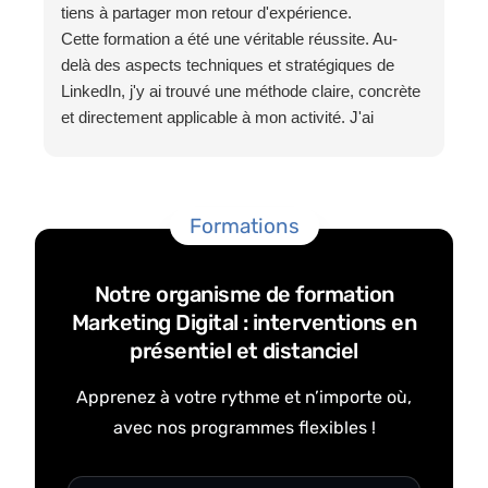
tiens à partager mon retour d'expérience.
l
Cette formation a été une véritable réussite. Au-
p
delà des aspects techniques et stratégiques de
e
LinkedIn, j'y ai trouvé une méthode claire, concrète
et directement applicable à mon activité. J'ai
désormais une vision beaucoup plus précise de la
manière de construire une présence cohérente, de
partager mon expertise et de développer une
communication authentique.
Formations
Les échanges avec toute l'équipe de HTW se sont
déroulés dans une excellente ambiance,
Notre organisme de formation
professionnels, disponibles et toujours à l'écoute.
Marketing Digital : interventions en
Cet accompagnement a largement contribué à la
présentiel et distanciel
qualité de cette expérience.
Un grand merci tout particulièrement à Salomé
Apprenez à votre rythme et n’importe où,
Lovato pour sa pédagogie, sa bienveillance et sa
avec nos programmes flexibles !
capacité à rendre chaque notion accessible. Elle a
su transmettre bien plus que des connaissances,
une véritable méthode de travail et une nouvelle