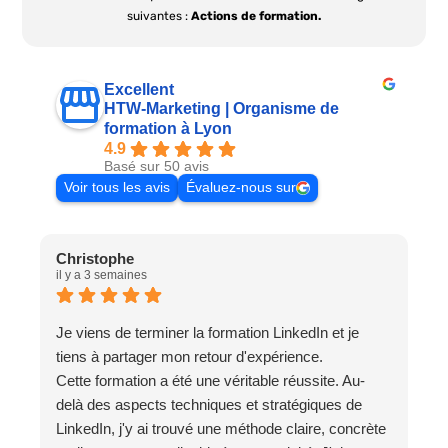
suivantes :
Actions de formation.
Excellent
HTW-Marketing | Organisme de
formation à Lyon
4.9
Basé sur 50 avis
Voir tous les avis
Évaluez-nous sur
Christophe
F
il y a 3 semaines
i
Je viens de terminer la formation LinkedIn et je
E
tiens à partager mon retour d'expérience.
l
Cette formation a été une véritable réussite. Au-
p
delà des aspects techniques et stratégiques de
e
LinkedIn, j'y ai trouvé une méthode claire, concrète