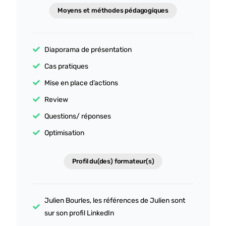
Un grand merci tout particulièrement à Salomé Lovato
Moyens et méthodes pédagogiques
pour sa pédagogie, sa bienveillance et sa capacité à
rendre chaque notion accessible. Elle a su transmettre
bien plus que des connaissances, une véritable
Diaporama de présentation
méthode de travail et une nouvelle façon d'aborder
LinkedIn.
Cas pratiques
Je recommande cette formation à toutes les
Mise en place d’actions
personnes qui souhaitent développer une présence
LinkedIn efficace, authentique et durable.
Review
Merci encore à Salomé et à toute l'équipe HTW pour
Questions/ réponses
cette belle expérience !
Optimisation
Profil du(des) formateur(s)
Julien Bourles, les références de Julien sont
sur son profil LinkedIn