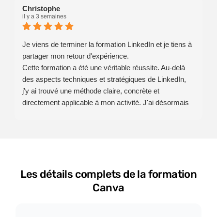
Christophe
il y a 3 semaines
Je viens de terminer la formation LinkedIn et je tiens à
partager mon retour d'expérience.
Cette formation a été une véritable réussite. Au-delà
des aspects techniques et stratégiques de LinkedIn,
j'y ai trouvé une méthode claire, concrète et
directement applicable à mon activité. J'ai désormais
une vision beaucoup plus précise de la manière de
construire une présence cohérente, de partager mon
expertise et de développer une communication
authentique.
Les échanges avec toute l'équipe de HTW se sont
Les détails complets de la formation
déroulés dans une excellente ambiance,
professionnels, disponibles et toujours à l'écoute. Cet
Canva
accompagnement a largement contribué à la qualité
de cette expérience.