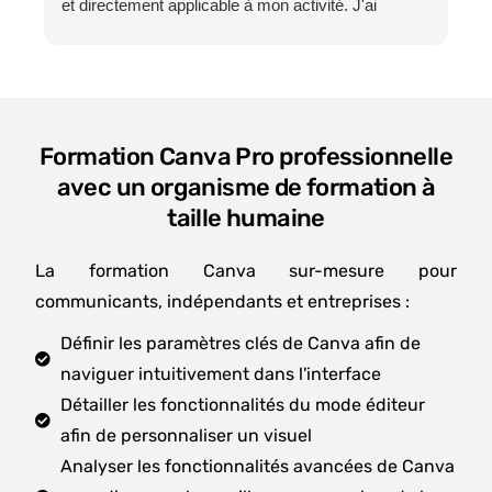
et directement applicable à mon activité. J'ai
désormais une vision beaucoup plus précise de la
manière de construire une présence cohérente, de
partager mon expertise et de développer une
communication authentique.
Les échanges avec toute l'équipe de HTW se sont
Formation Canva Pro professionnelle
déroulés dans une excellente ambiance,
avec un organisme de formation à
professionnels, disponibles et toujours à l'écoute.
taille humaine
Cet accompagnement a largement contribué à la
qualité de cette expérience.
Un grand merci tout particulièrement à Salomé
La formation Canva sur-mesure pour
Lovato pour sa pédagogie, sa bienveillance et sa
communicants, indépendants et entreprises :
capacité à rendre chaque notion accessible. Elle a
Définir les paramètres clés de Canva afin de
su transmettre bien plus que des connaissances,
naviguer intuitivement dans l'interface
une véritable méthode de travail et une nouvelle
façon d'aborder LinkedIn.
Détailler les fonctionnalités du mode éditeur
Je recommande cette formation à toutes les
afin de personnaliser un visuel
personnes qui souhaitent développer une présence
Analyser les fonctionnalités avancées de Canva
LinkedIn efficace, authentique et durable.