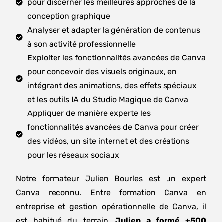
pour discerner les meilleures approches de la
Merci encore à Salomé et à toute l'équipe HTW
conception graphique
pour cette belle expérience !
Analyser et adapter la génération de contenus
à son activité professionnelle
Exploiter les fonctionnalités avancées de Canva
pour concevoir des visuels originaux, en
intégrant des animations, des effets spéciaux
et les outils IA du Studio Magique de Canva
Appliquer de manière experte les
fonctionnalités avancées de Canva pour créer
des vidéos, un site internet et des créations
pour les réseaux sociaux
Notre formateur Julien Bourles est un expert
Canva reconnu. Entre formation Canva en
entreprise et gestion opérationnelle de Canva, il
est habitué du terrain.
Julien a formé +500