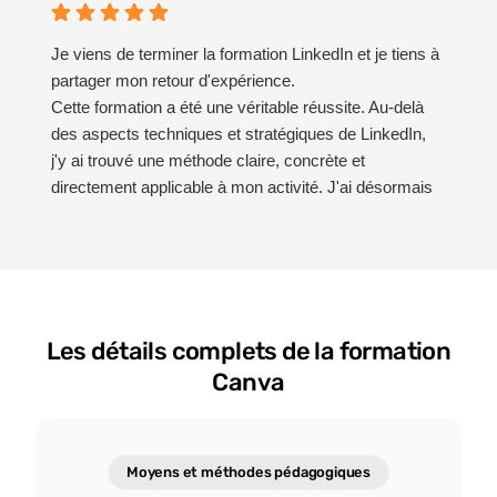
Je viens de terminer la formation LinkedIn et je tiens à
partager mon retour d'expérience.
Cette formation a été une véritable réussite. Au-delà
des aspects techniques et stratégiques de LinkedIn,
j'y ai trouvé une méthode claire, concrète et
directement applicable à mon activité. J'ai désormais
une vision beaucoup plus précise de la manière de
construire une présence cohérente, de partager mon
expertise et de développer une communication
authentique.
Les échanges avec toute l'équipe de HTW se sont
Les détails complets de la formation
déroulés dans une excellente ambiance,
professionnels, disponibles et toujours à l'écoute. Cet
Canva
accompagnement a largement contribué à la qualité
de cette expérience.
Un grand merci tout particulièrement à Salomé Lovato
Moyens et méthodes pédagogiques
pour sa pédagogie, sa bienveillance et sa capacité à