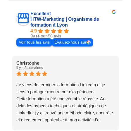
Excellent
HTW-Marketing | Organisme de
formation à Lyon
4.9
Basé sur 50 avis
Voir tous les avis
Évaluez-nous sur
Christophe
F
il y a 3 semaines
i
Je viens de terminer la formation LinkedIn et je
E
tiens à partager mon retour d'expérience.
l
Cette formation a été une véritable réussite. Au-
p
delà des aspects techniques et stratégiques de
e
LinkedIn, j'y ai trouvé une méthode claire, concrète
et directement applicable à mon activité. J'ai
désormais une vision beaucoup plus précise de la