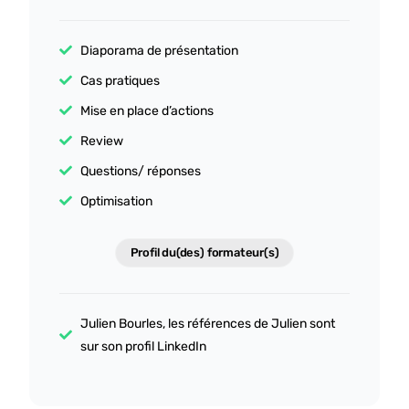
rendre chaque notion accessible. Elle a su transmettre
bien plus que des connaissances, une véritable
Diaporama de présentation
méthode de travail et une nouvelle façon d'aborder
LinkedIn.
Cas pratiques
Je recommande cette formation à toutes les
Mise en place d’actions
personnes qui souhaitent développer une présence
LinkedIn efficace, authentique et durable.
Review
Merci encore à Salomé et à toute l'équipe HTW pour
Questions/ réponses
cette belle expérience !
Optimisation
Profil du(des) formateur(s)
Julien Bourles, les références de Julien sont
sur son profil LinkedIn