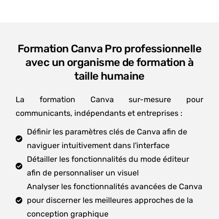
manière de construire une présence cohérente, de
partager mon expertise et de développer une
communication authentique.
Les échanges avec toute l'équipe de HTW se sont
Formation Canva Pro professionnelle
déroulés dans une excellente ambiance,
avec un organisme de formation à
professionnels, disponibles et toujours à l'écoute.
taille humaine
Cet accompagnement a largement contribué à la
qualité de cette expérience.
Un grand merci tout particulièrement à Salomé
La formation Canva sur-mesure pour
Lovato pour sa pédagogie, sa bienveillance et sa
communicants, indépendants et entreprises :
capacité à rendre chaque notion accessible. Elle a
Définir les paramètres clés de Canva afin de
su transmettre bien plus que des connaissances,
naviguer intuitivement dans l'interface
une véritable méthode de travail et une nouvelle
façon d'aborder LinkedIn.
Détailler les fonctionnalités du mode éditeur
Je recommande cette formation à toutes les
afin de personnaliser un visuel
personnes qui souhaitent développer une présence
Analyser les fonctionnalités avancées de Canva
LinkedIn efficace, authentique et durable.
pour discerner les meilleures approches de la
Merci encore à Salomé et à toute l'équipe HTW
conception graphique
pour cette belle expérience !