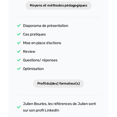
Un grand merci tout particulièrement à Salomé Lovato
Moyens et méthodes pédagogiques
pour sa pédagogie, sa bienveillance et sa capacité à
rendre chaque notion accessible. Elle a su transmettre
bien plus que des connaissances, une véritable
Diaporama de présentation
méthode de travail et une nouvelle façon d'aborder
LinkedIn.
Cas pratiques
Je recommande cette formation à toutes les
Mise en place d’actions
personnes qui souhaitent développer une présence
LinkedIn efficace, authentique et durable.
Review
Merci encore à Salomé et à toute l'équipe HTW pour
Questions/ réponses
cette belle expérience !
Optimisation
Profil du(des) formateur(s)
Julien Bourles, les références de Julien sont
sur son profil LinkedIn