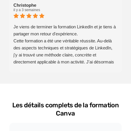
Christophe
il y a 3 semaines
Je viens de terminer la formation LinkedIn et je tiens à
partager mon retour d'expérience.
Cette formation a été une véritable réussite. Au-delà
des aspects techniques et stratégiques de LinkedIn,
j'y ai trouvé une méthode claire, concrète et
directement applicable à mon activité. J'ai désormais
une vision beaucoup plus précise de la manière de
construire une présence cohérente, de partager mon
expertise et de développer une communication
authentique.
Les échanges avec toute l'équipe de HTW se sont
Les détails complets de la formation
déroulés dans une excellente ambiance,
professionnels, disponibles et toujours à l'écoute. Cet
Canva
accompagnement a largement contribué à la qualité
de cette expérience.