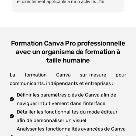
et directement applicable à mon activité. J'ai
désormais une vision beaucoup plus précise de la
manière de construire une présence cohérente, de
partager mon expertise et de développer une
communication authentique.
Les échanges avec toute l'équipe de HTW se sont
Formation Canva Pro professionnelle
déroulés dans une excellente ambiance,
avec un organisme de formation à
professionnels, disponibles et toujours à l'écoute.
taille humaine
Cet accompagnement a largement contribué à la
qualité de cette expérience.
Un grand merci tout particulièrement à Salomé
La formation Canva sur-mesure pour
Lovato pour sa pédagogie, sa bienveillance et sa
communicants, indépendants et entreprises :
capacité à rendre chaque notion accessible. Elle a
Définir les paramètres clés de Canva afin de
su transmettre bien plus que des connaissances,
naviguer intuitivement dans l'interface
une véritable méthode de travail et une nouvelle
façon d'aborder LinkedIn.
Détailler les fonctionnalités du mode éditeur
Je recommande cette formation à toutes les
afin de personnaliser un visuel
personnes qui souhaitent développer une présence
Analyser les fonctionnalités avancées de Canva
LinkedIn efficace, authentique et durable.