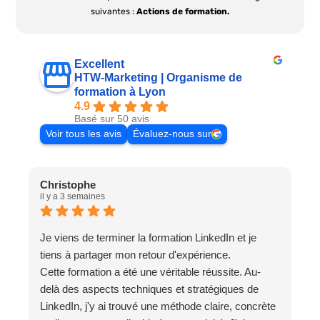
suivantes :
Actions de formation.
Excellent
HTW-Marketing | Organisme de
formation à Lyon
4.9
Basé sur 50 avis
Voir tous les avis
Évaluez-nous sur
Christophe
F
il y a 3 semaines
i
Je viens de terminer la formation LinkedIn et je
E
tiens à partager mon retour d'expérience.
l
Cette formation a été une véritable réussite. Au-
p
delà des aspects techniques et stratégiques de
e
LinkedIn, j'y ai trouvé une méthode claire, concrète