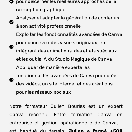
pour discerner les meilleures approches de la
Merci encore à Salomé et à toute l'équipe HTW
conception graphique
pour cette belle expérience !
Analyser et adapter la génération de contenus
à son activité professionnelle
Exploiter les fonctionnalités avancées de Canva
pour concevoir des visuels originaux, en
intégrant des animations, des effets spéciaux
et les outils IA du Studio Magique de Canva
Appliquer de manière experte les
fonctionnalités avancées de Canva pour créer
des vidéos, un site internet et des créations
pour les réseaux sociaux
Notre formateur Julien Bourles est un expert
Canva reconnu. Entre formation Canva en
entreprise et gestion opérationnelle de Canva, il
est habitué du terrain.
Julien a formé +500