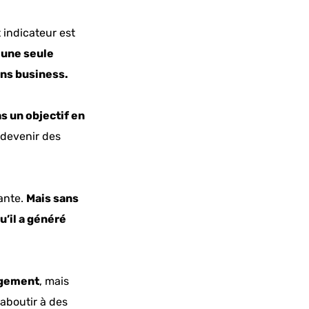
t indicateur est
 une seule
ons business.
as un objectif en
 devenir des
ante.
Mais sans
u’il a généré
agement
, mais
 aboutir à des