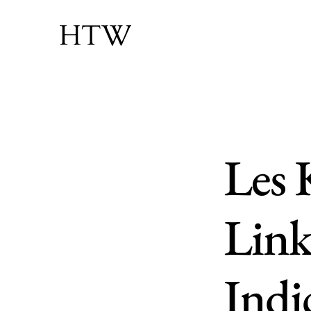
Les 
Link
Indi