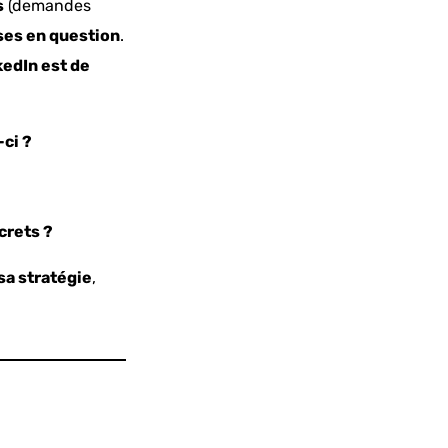
s
(demandes
ses en question
.
kedIn est de
-ci ?
crets ?
sa stratégie
,