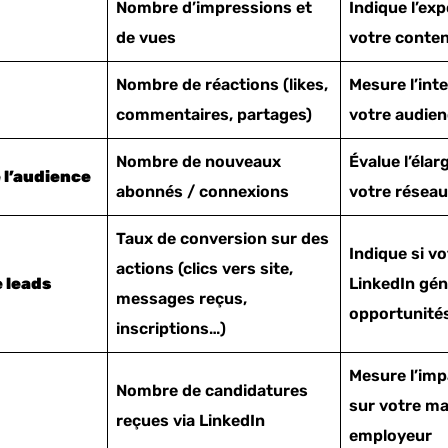
Nombre d’impressions et
Indique l’exp
de vues
votre conte
Nombre de réactions (likes,
Mesure l’int
commentaires, partages)
votre audie
Nombre de nouveaux
Évalue l’éla
 l’audience
abonnés / connexions
votre réseau
Taux de conversion sur des
Indique si v
actions (clics vers site,
 leads
LinkedIn gén
messages reçus,
opportunité
inscriptions…)
Mesure l’imp
Nombre de candidatures
sur votre m
reçues via LinkedIn
employeur