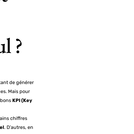
l ?
tant de générer
ues. Mais pour
s bons
KPI (Key
tains chiffres
el
. D’autres, en