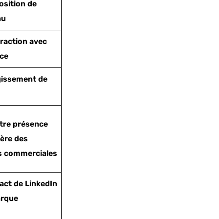
osition de
nu
eraction avec
nce
rgissement de
otre présence
ère des
s commerciales
act de LinkedIn
arque