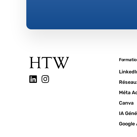
Formatio
LinkedI
Réseau
Méta A
Canva
IA Géné
Google