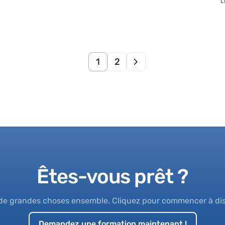
L
1
2
Êtes-vous prêt ?
 de grandes choses ensemble. Cliquez pour commencer à di
Demandez une formation maintenant !